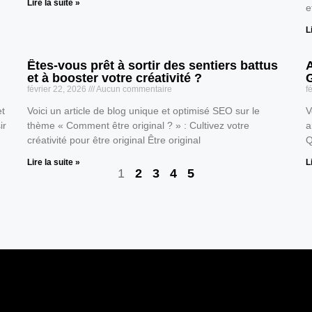
Lire la suite »
e
L
Êtes-vous prêt à sortir des sentiers battus
et à booster votre créativité ?
février 22, 2026
Aucun commentaire
f
et
Voici un article de blog unique et optimisé SEO sur le
V
ir
thème « Comment être original ? » : Cultivez votre
a
créativité pour être original Être original
Q
Lire la suite »
L
1
2
3
4
5