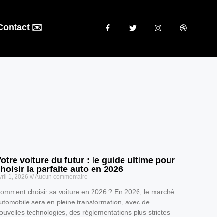
Contact ✉️
otre voiture du futur : le guide ultime pour
hoisir la parfaite auto en 2026
vril 1, 2026
Aucun commentaire
omment choisir sa voiture en 2026 ? En 2026, le marché
utomobile sera en pleine transformation, avec de
ouvelles technologies, des réglementations plus strictes