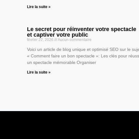
Lire la suite »
Le secret pour réinventer votre spectacle
et captiver votre public
février 22, 2026
Aucun commentaire
Voici un article de blog unique et optimisé SEO sur le suj
« Comment faire un bon spectacle »: Les clés pour réuss
un spectacle mémorable Organiser
Lire la suite »