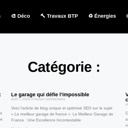
n
🎨 Déco
🔨 Travaux BTP
♻️ Énergies
Catégorie :
x
Le garage qui défie l’impossible
V
c
avril 7, 2026
Aucun commentaire
a
Voici l’article de blog unique et optimisé SEO sur le sujet
et
C
« Le meilleur garage de france »: Le Meilleur Garage de
ce
a
France : Une Excellence Incontestable
n