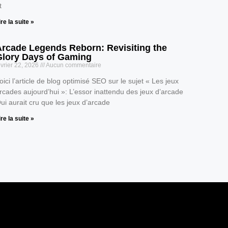
t
ire la suite »
Arcade Legends Reborn: Revisiting the
Glory Days of Gaming
évrier 22, 2026
Aucun commentaire
oici l’article de blog optimisé SEO sur le sujet « Les jeux
rcades aujourd’hui »: L’essor inattendu des jeux d’arcade
ui aurait cru que les jeux d’arcade
ire la suite »