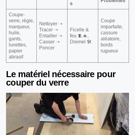
Problèmes
s
Coupe-
verre, règle,
Coupe
Nettoyer ➝
marqueur,
imparfaite,
Tracer ➝
Ficelle &
huile,
cassure
Entailler ➝
feu 🧵🔥,
gants,
aléatoire,
Casser ➝
Dremel 🛠️
lunettes,
bords
Poncer
papier
rugueux
abrasif
Le matériel nécessaire pour
couper du verre