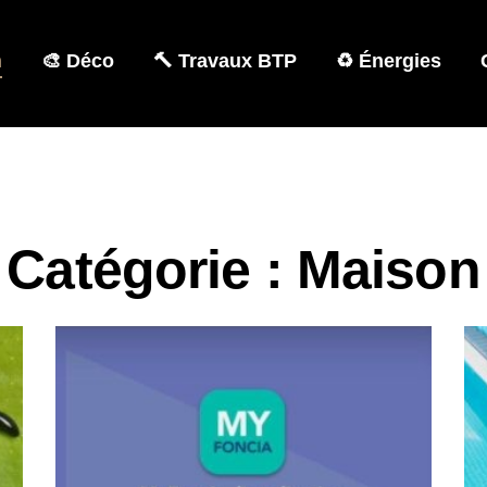
n
🎨 Déco
🔨 Travaux BTP
♻️ Énergies
Catégorie : Maison