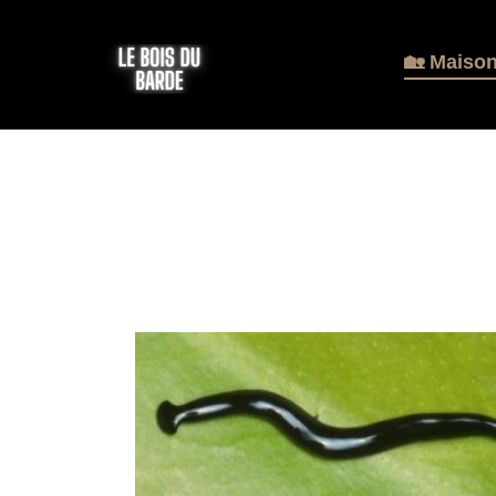
🏡 Maiso